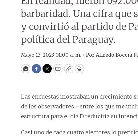
En realidad, fueron 692.00
barbaridad. Una cifra que 
y convirtió al partido de P
política del Paraguay.
Mayo 13, 2023 01:00 a. m. •
Por
Alfredo Boccia P
WhatsApp
Facebook
Twitter
Email
Copy
Print
Las encuestas mostraban un crecimiento so
de los observadores –entre los que me incl
estructura para el día D reduciría su intenc
Casi uno de cada cuatro electores lo prefir