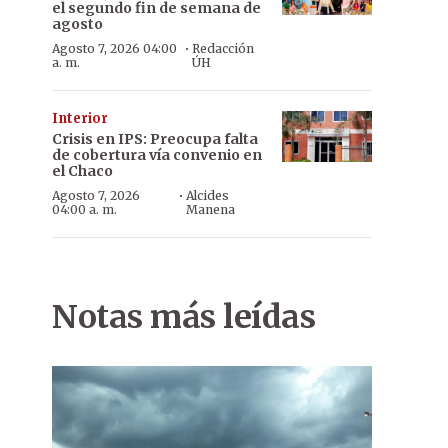
el segundo fin de semana de
agosto
·
Agosto 7, 2026 04:00
Redacción
a. m.
ÚH
Interior
Crisis en IPS: Preocupa falta
de cobertura vía convenio en
el Chaco
·
Agosto 7, 2026
Alcides
04:00 a. m.
Manena
Notas más leídas