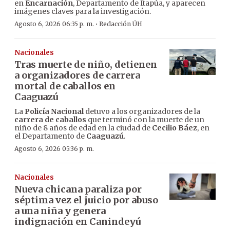
en
Encarnación
, Departamento de Itapúa, y aparecen
imágenes claves para la investigación.
·
Agosto 6, 2026 06:35 p. m.
Redacción ÚH
Nacionales
Tras muerte de niño, detienen
a organizadores de carrera
mortal de caballos en
Caaguazú
La
Policía Nacional
detuvo a los organizadores de la
carrera de caballos
que terminó con la muerte de un
niño de 8 años de edad en la ciudad de
Cecilio Báez
, en
el Departamento de
Caaguazú
.
Agosto 6, 2026 05:36 p. m.
Nacionales
Nueva chicana paraliza por
séptima vez el juicio por abuso
a una niña y genera
indignación en Canindeyú