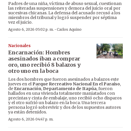
Padres de una niña, víctima de abuso sexual, cuestionan
las reiteradas suspensiones y demora del juicio oral por
sucesivas chicanas. La defensa del acusado recusó a los
miembros del tribunal y logró suspender por séptima
vez el juicio.
·
Agosto 6, 2026 05:02 p. m.
Carlos Aquino
Nacionales
Encarnación: Hombres
asesinados iban a comprar
oro, uno recibió 8 balazos y
otro uno en la boca
Los dos hombres que fueron asesinados a balazos este
jueves en el
Parque Recreativo Nacional En el Paraíso
,
de
Encarnación
,
Departamento de Itapúa
, fueron
hallados en una vivienda totalmente maniatados con
precintas y cinta de embalaje, uno recibió ocho disparos
y el otro sufrió un balazo en la boca. Una tercera
persona logró sobrevivir y dos de los supuestos autores
ya están detenidos.
Agosto 6, 2026 04:47 p. m.