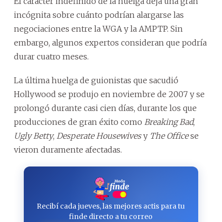
El carácter indefinido de la huelga deja una gran
incógnita sobre cuánto podrían alargarse las
negociaciones entre la WGA y la AMPTP. Sin
embargo, algunos expertos consideran que podría
durar cuatro meses.
La última huelga de guionistas que sacudió
Hollywood se produjo en noviembre de 2007 y se
prolongó durante casi cien días, durante los que
producciones de gran éxito como
Breaking Bad
,
Ugly Betty
,
Desperate Housewives
y
The Office
se
vieron duramente afectadas.
Recibí cada jueves, las mejores actis para tu
finde directo a tu correo