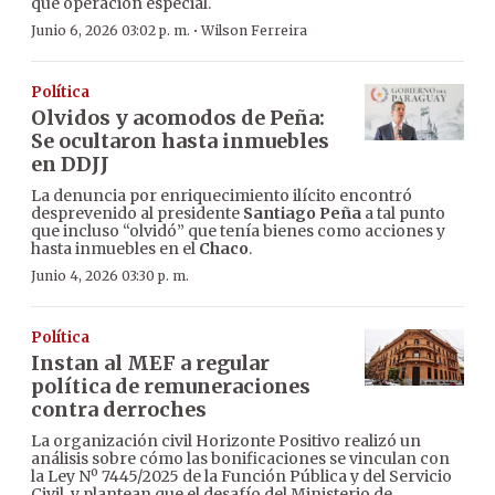
que operación especial.
·
Junio 6, 2026 03:02 p. m.
Wilson Ferreira
Política
Olvidos y acomodos de Peña:
Se ocultaron hasta inmuebles
en DDJJ
La denuncia por enriquecimiento ilícito encontró
desprevenido al presidente
Santiago Peña
a tal punto
que incluso “olvidó” que tenía bienes como acciones y
hasta inmuebles en el
Chaco
.
Junio 4, 2026 03:30 p. m.
Política
Instan al MEF a regular
política de remuneraciones
contra derroches
La organización civil Horizonte Positivo realizó un
análisis sobre cómo las bonificaciones se vinculan con
la Ley Nº 7445/2025 de la Función Pública y del Servicio
Civil, y plantean que el desafío del Ministerio de