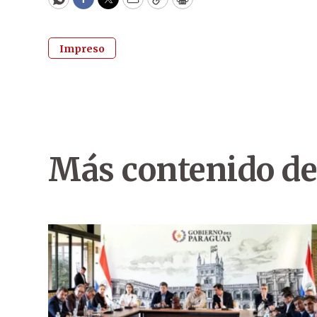
WhatsApp
Facebook
Twitter
Email
Copy
Print
Impreso
Más contenido de