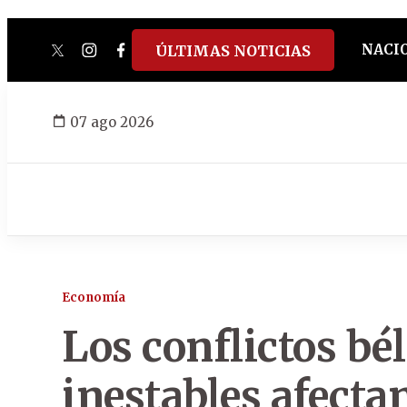
NACI
ÚLTIMAS NOTICIAS
twitter
instagram
facebook
tiktok
youtube
spotify
07 ago 2026
Economía
Los conflictos bé
inestables afecta