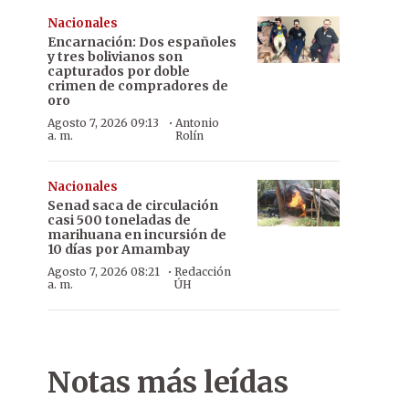
Nacionales
Encarnación: Dos españoles
y tres bolivianos son
capturados por doble
crimen de compradores de
oro
·
Agosto 7, 2026 09:13
Antonio
a. m.
Rolín
Nacionales
Senad saca de circulación
casi 500 toneladas de
marihuana en incursión de
10 días por Amambay
·
Agosto 7, 2026 08:21
Redacción
a. m.
ÚH
Notas más leídas