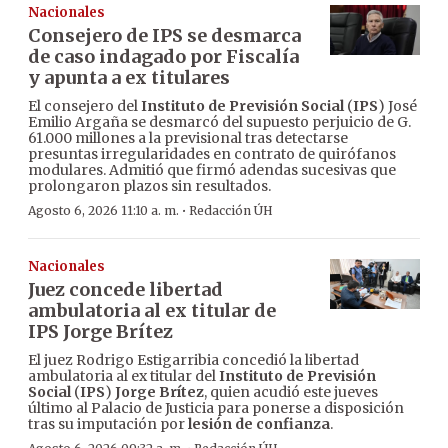
Nacionales
Consejero de IPS se desmarca
de caso indagado por Fiscalía
y apunta a ex titulares
El consejero del
Instituto de Previsión Social
(
IPS
) José
Emilio Argaña se desmarcó del supuesto perjuicio de G.
61.000 millones a la previsional tras detectarse
presuntas irregularidades en contrato de quirófanos
modulares. Admitió que firmó adendas sucesivas que
prolongaron plazos sin resultados.
·
Agosto 6, 2026 11:10 a. m.
Redacción ÚH
Nacionales
Juez concede libertad
ambulatoria al ex titular de
IPS Jorge Brítez
El juez Rodrigo Estigarribia concedió la libertad
ambulatoria al ex titular del
Instituto de Previsión
Social
(
IPS
)
Jorge Brítez
, quien acudió este jueves
último al Palacio de Justicia para ponerse a disposición
tras su imputación por
lesión de confianza
.