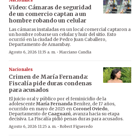
Nacionales
Video: Cámaras de seguridad
de un comercio captan a un
hombre robando un celular
Las cámaras instaladas en un local comercial captaron a
un hombre robarse un celular y huir del sitio. Esto
ocurrió en la ciudad de Pedro Juan Caballero,
Departamento de Amambay.
·
Agosto 6, 2026 11:35 a. m.
Marciano Candia
Nacionales
Crimen de María Fernanda:
Fiscalía pide duras condenas
para acusados
El juicio oral y público por el feminicidio de la
adolescente
María Fernanda
Benítez, de 17 años,
ocurrido en mayo de 2025 en
Coronel Oviedo
,
Departamento de
Caaguazú
, avanza hacia su etapa
decisiva. La Fiscalía pidió penas duras para acusados.
·
Agosto 6, 2026 11:25 a. m.
Robert Figueredo