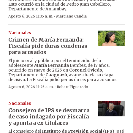
Esto ocurrió en la ciudad de Pedro Juan Caballero,
Departamento de Amambay.
·
Agosto 6, 2026 11:35 a. m.
Marciano Candia
Nacionales
Crimen de María Fernanda:
Fiscalía pide duras condenas
para acusados
El juicio oral y público por el feminicidio de la
adolescente
María Fernanda
Benítez, de 17 años,
ocurrido en mayo de 2025 en
Coronel Oviedo
,
Departamento de
Caaguazú
, avanza hacia su etapa
decisiva. La Fiscalía pidió penas duras para acusados.
·
Agosto 6, 2026 11:25 a. m.
Robert Figueredo
Nacionales
Consejero de IPS se desmarca
de caso indagado por Fiscalía
y apunta a ex titulares
El consejero del
Instituto de Previsión Social
(
IPS
) José