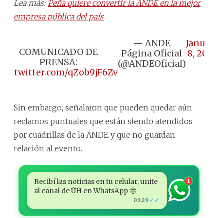
Lea más:
Peña quiere convertir la ANDE en la mejor
empresa pública del país
— ANDE
Januar
COMUNICADO DE
Página Oficial
8, 2025
PRENSA:
(@ANDEOficial)
pic.twitter.com/qZob9jF6Zv
Sin embargo, señalaron que pueden quedar aún
reclamos puntuales que están siendo atendidos
por cuadrillas de la ANDE y que no guardan
relación al evento.
Recibí las noticias en tu celular, unite
1
al canal de ÚH en WhatsApp 🤩
✓✓
03:29