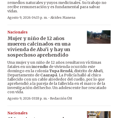
remedios naturales y yuyos medicinales. Su trabajo no
recibe remuneración y es fundamental para salvar
vidas.
·
Agosto 9, 2026 04:15 p. m.
Alcides Manena
Nacionales
Mujer y niño de 12 años
mueren calcinados en una
vivienda de Aba’i y hay un
sospechoso aprehendido
Una mujer y un niño de 12 años resultaron víctimas
fatales en un
incendio
de vivienda ocurrido este
domingo en la colonia
Tupa Rendá
, distrito de
Aba’i
,
Departamento de
Caazapá
. La Policía halló al chico
fallecido con un cable alrededor del cuello, por lo que
aprehendió a la pareja de la fallecida en el marco de la
investigación del hecho. Un adolescente fue rescatado
con vida.
·
Agosto 9, 2026 03:18 p. m.
Redacción ÚH
Nacionales