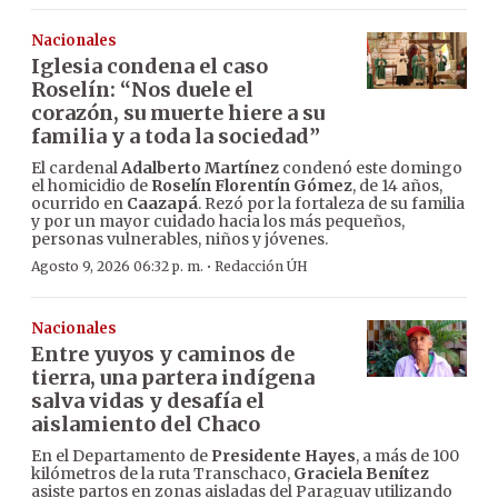
Nacionales
Iglesia condena el caso
Roselín: “Nos duele el
corazón, su muerte hiere a su
familia y a toda la sociedad”
El cardenal
Adalberto Martínez
condenó este domingo
el homicidio de
Roselín Florentín Gómez
, de 14 años,
ocurrido en
Caazapá
. Rezó por la fortaleza de su familia
y por un mayor cuidado hacia los más pequeños,
personas vulnerables, niños y jóvenes.
·
Agosto 9, 2026 06:32 p. m.
Redacción ÚH
Nacionales
Entre yuyos y caminos de
tierra, una partera indígena
salva vidas y desafía el
aislamiento del Chaco
En el Departamento de
Presidente Hayes
, a más de 100
kilómetros de la ruta Transchaco,
Graciela Benítez
asiste partos en zonas aisladas del Paraguay utilizando