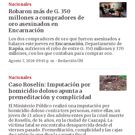
Nacionales
Robaron más de G. 350
millones a compradores de
oro asesinados en
Encarnación
Los dos compradores de oro que fueron asesinados a
balazos este jueves en
Encarnación
, Departamento de
Itapúa
, sufrieron el robo de entre G. 350 millones y 370
millones, con los que contaban para comprar oro.
·
Agosto 7, 2026 09:45 p. m.
Redacción ÚH
Nacionales
Caso Roselín: Imputación por
homicidio doloso apunta a
premeditación y complicidad
El Ministerio Público realizó una imputación por
homicidio doloso contra tres personas, entre ellas, un
joven de 21 años y dos adolescentes por la cruel muerte
de Roselín, de 14 años, en la ciudad de Caazapá. La
víctima fatal se encontraba desaparecida desde el
viernes pasado. Premeditación, complicidad y las cajas
de cartón: lo que dice la carpeta fiscal.