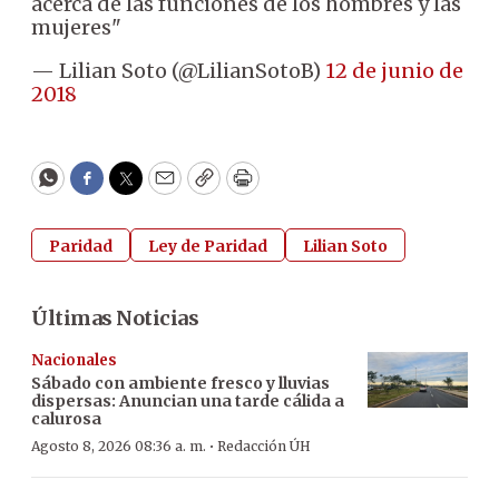
acerca de las funciones de los hombres y las
mujeres"
— Lilian Soto (@LilianSotoB)
12 de junio de
2018
WhatsApp
Facebook
Twitter
Email
Copy
Print
Paridad
Ley de Paridad
Lilian Soto
Últimas Noticias
Nacionales
Sábado con ambiente fresco y lluvias
dispersas: Anuncian una tarde cálida a
calurosa
·
Agosto 8, 2026 08:36 a. m.
Redacción ÚH