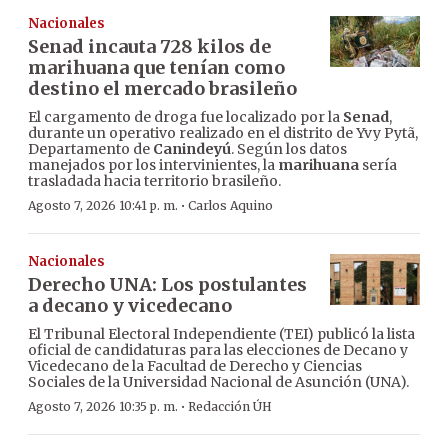
Nacionales
Senad incauta 728 kilos de
marihuana que tenían como
destino el mercado brasileño
El cargamento de droga fue localizado por la
Senad
,
durante un operativo realizado en el distrito de Yvy Pytã,
Departamento de
Canindeyú
. Según los datos
manejados por los intervinientes, la
marihuana
sería
trasladada hacia territorio brasileño.
·
Agosto 7, 2026 10:41 p. m.
Carlos Aquino
Nacionales
Derecho UNA: Los postulantes
a decano y vicedecano
El Tribunal Electoral Independiente (TEI) publicó la lista
oficial de candidaturas para las elecciones de Decano y
Vicedecano de la Facultad de Derecho y Ciencias
Sociales de la Universidad Nacional de Asunción (UNA).
·
Agosto 7, 2026 10:35 p. m.
Redacción ÚH