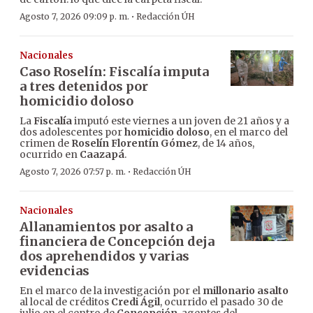
·
Agosto 7, 2026 09:09 p. m.
Redacción ÚH
Nacionales
Caso Roselín: Fiscalía imputa
a tres detenidos por
homicidio doloso
La
Fiscalía
imputó este viernes a un joven de 21 años y a
dos adolescentes por
homicidio doloso
, en el marco del
crimen de
Roselín Florentín Gómez
, de 14 años,
ocurrido en
Caazapá
.
·
Agosto 7, 2026 07:57 p. m.
Redacción ÚH
Nacionales
Allanamientos por asalto a
financiera de Concepción deja
dos aprehendidos y varias
evidencias
En el marco de la investigación por el
millonario asalto
al local de créditos
Credi Ágil
, ocurrido el pasado 30 de