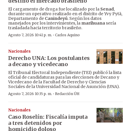
destino el mercado brasileño
El cargamento de droga fue localizado por la
Senad
,
durante un operativo realizado en el distrito de Yvy Pytã,
Departamento de
Canindeyú
. Según los datos
manejados por los intervinientes, la
marihuana
sería
trasladada hacia territorio brasileño.
·
Agosto 7, 2026 10:41 p. m.
Carlos Aquino
Nacionales
Derecho UNA: Los postulantes
a decano y vicedecano
El Tribunal Electoral Independiente (TEI) publicó la lista
oficial de candidaturas para las elecciones de Decano y
Vicedecano de la Facultad de Derecho y Ciencias
Sociales de la Universidad Nacional de Asunción (UNA).
·
Agosto 7, 2026 10:35 p. m.
Redacción ÚH
Nacionales
Caso Roselín: Fiscalía imputa
a tres detenidos por
homicidio doloso