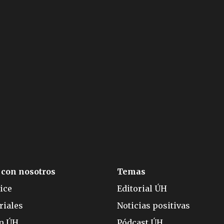
 con nosotros
Temas
ice
Editorial ÚH
riales
Noticias positivas
ón ÚH
Pódcast ÚH