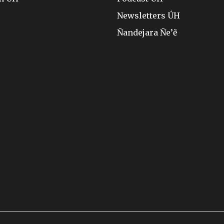
Newsletters ÚH
Ñandejara Ñe’ẽ