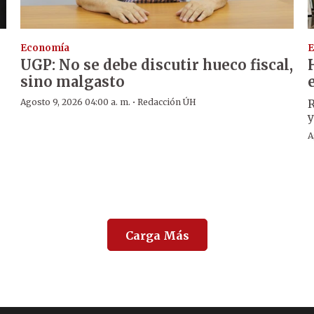
Economía
E
UGP: No se debe discutir hueco fiscal,
sino malgasto
·
Agosto 9, 2026 04:00 a. m.
Redacción ÚH
R
y
A
Carga Más