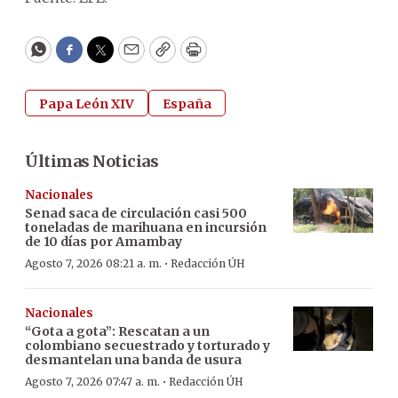
WhatsApp
Facebook
Twitter
Email
Copy
Print
Papa León XIV
España
Últimas Noticias
Nacionales
Senad saca de circulación casi 500
toneladas de marihuana en incursión
de 10 días por Amambay
·
Agosto 7, 2026 08:21 a. m.
Redacción ÚH
Nacionales
“Gota a gota”: Rescatan a un
colombiano secuestrado y torturado y
desmantelan una banda de usura
·
Agosto 7, 2026 07:47 a. m.
Redacción ÚH