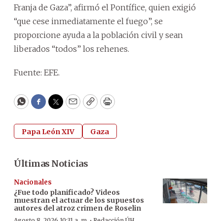
Franja de Gaza”, afirmó el Pontífice, quien exigió
“que cese inmediatamente el fuego”, se
proporcione ayuda a la población civil y sean
liberados “todos” los rehenes.
Fuente: EFE.
WhatsApp
Facebook
Twitter
Email
Copy
Print
Papa León XIV
Gaza
Últimas Noticias
Nacionales
¿Fue todo planificado? Videos
muestran el actuar de los supuestos
autores del atroz crimen de Roselin
·
Agosto 8, 2026 10:31 a. m.
Redacción ÚH