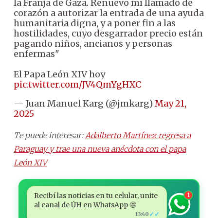
la Franja de Gaza. Renuevo mi llamado de
corazón a autorizar la entrada de una ayuda
humanitaria digna, y a poner fin a las
hostilidades, cuyo desgarrador precio están
pagando niños, ancianos y personas
enfermas"
El Papa León XIV hoy
pic.twitter.com/JV4QmYgHXC
— Juan Manuel Karg (@jmkarg)
May 21,
2025
Te puede interesar:
Adalberto Martínez regresa a
Paraguay y trae una nueva anécdota con el papa
León XIV
Recibí las noticias en tu celular, unite
1
al canal de ÚH en WhatsApp 🤩
✓✓
13:40