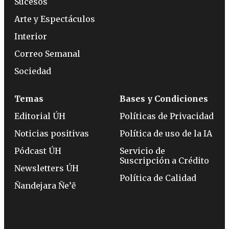
Sucesos
Arte y Espectáculos
Interior
Correo Semanal
Sociedad
Temas
Bases y Condiciones
Editorial ÚH
Políticas de Privacidad
Noticias positivas
Política de uso de la IA
Pódcast ÚH
Servicio de
Suscripción a Crédito
Newsletters ÚH
Política de Calidad
Ñandejara Ñe’ẽ