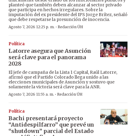
únicamente desde el lado de los funcionarios públicos y
planteó que también deben alcanzar al sector privado
que participa en hechos irregulares. Sobre la
imputación del ex presidente del IPS Jorge Brítez, señaló
que debe respetarse la presunción de inocencia.
·
Agosto 7, 2026 12:25 p. m.
Redacción ÚH
Política
Latorre asegura que Asunción
será clave para el panorama
2028
El jefe de campaña de la Lista 1 Capital, Raúl Latorre,
afirmó que el Partido Colorado llega unido a las
elecciones municipales de Asunción y sostuvo que
solamente la victoria será clave para la ANR.
·
Agosto 7, 2026 11:55 a. m.
Redacción ÚH
Política
Bachi presentará proyecto
“Antidespilfarro” que prevé un
“shutdown” parcial del Estado