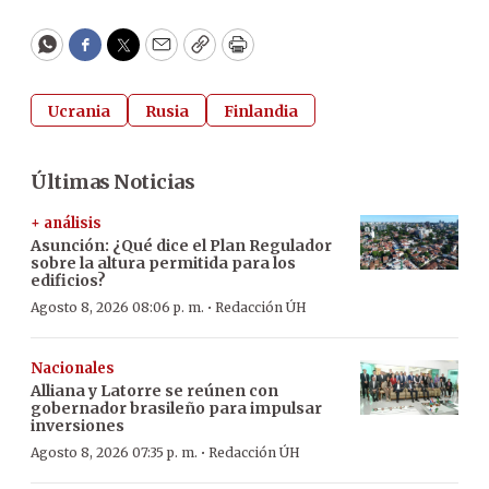
WhatsApp
Facebook
Twitter
Email
Copy
Print
Ucrania
Rusia
Finlandia
Últimas Noticias
+ análisis
Asunción: ¿Qué dice el Plan Regulador
sobre la altura permitida para los
edificios?
·
Agosto 8, 2026 08:06 p. m.
Redacción ÚH
Nacionales
Alliana y Latorre se reúnen con
gobernador brasileño para impulsar
inversiones
·
Agosto 8, 2026 07:35 p. m.
Redacción ÚH