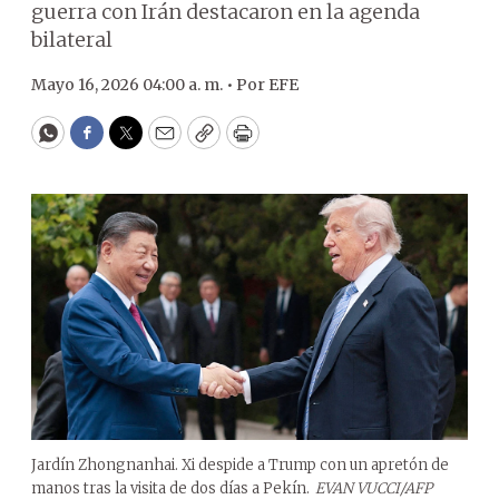
guerra con Irán destacaron en la agenda
bilateral
Mayo 16, 2026 04:00 a. m. •
Por
EFE
WhatsApp
Facebook
Twitter
Email
Copy
Print
Jardín Zhongnanhai. Xi despide a Trump con un apretón de
manos tras la visita de dos días a Pekín.
EVAN VUCCI/AFP