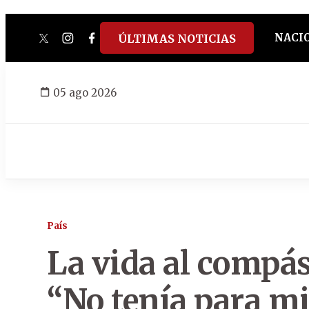
NACI
ÚLTIMAS NOTICIAS
twitter
instagram
facebook
tiktok
youtube
spotify
05 ago 2026
País
La vida al compás
“No tenía para mi