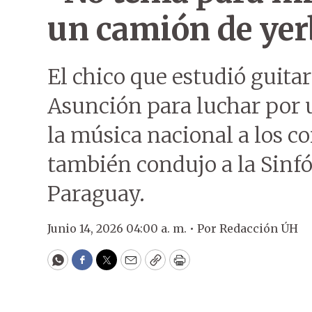
un camión de yer
El chico que estudió guitar
Asunción para luchar por 
la música nacional a los c
también condujo a la Sinfó
Paraguay.
Junio 14, 2026 04:00 a. m. •
Por
Redacción ÚH
WhatsApp
Facebook
Twitter
Email
Copy
Print