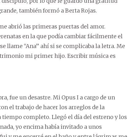
iscípulo, por lo que le guardo una gratitud
grande, también formó a Berta Rojas.
e abrió las primeras puertas del amor.
enatas en la que podía cambiar fácilmente el
se llame “Ana” ahí si se complicaba la letra. Me
atrimonio mi primer hijo. Escribir música es
a, fue un desastre. Mi Opus I a cargo de un
 el trabajo de hacer los arreglos de la
a tiempo completo. Llegó el día del estreno y los
 nada, yo encima había invitado a unos
 fui y me encerré en el baño y entre lágrimas me