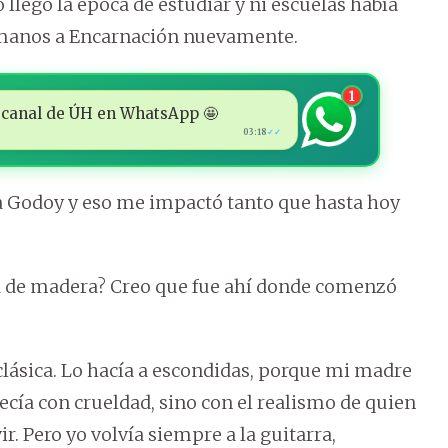
 llegó la época de estudiar y ni escuelas había
ermanos a Encarnación nuevamente.
1
 al canal de ÚH en WhatsApp 🤩
03:18
✓✓
ila Godoy y eso me impactó tanto que hasta hoy
a de madera? Creo que fue ahí donde comenzó
clásica. Lo hacía a escondidas, porque mi madre
decía con crueldad, sino con el realismo de quien
ir. Pero yo volvía siempre a la guitarra,