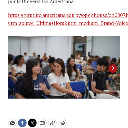
por la Universidad Americana:
https://tufuturo.americana.edu.py/openhouse/oh0807.
utm_source=Ultima+Hora&utm_medium=Brand+Voic
WhatsApp
Facebook
Twitter
Email
Copy
Print