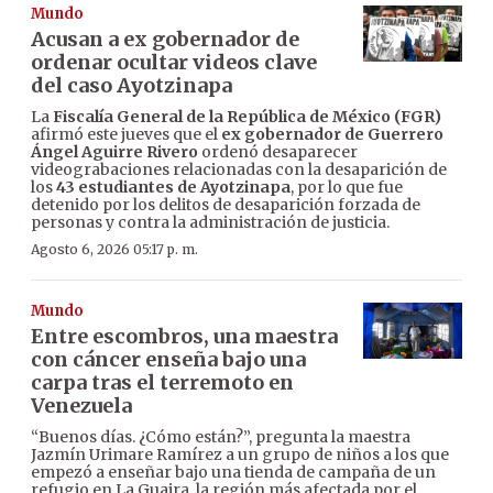
Mundo
Acusan a ex gobernador de
ordenar ocultar videos clave
del caso Ayotzinapa
La
Fiscalía General de la República de México (FGR)
afirmó este jueves que el
ex gobernador de Guerrero
Ángel Aguirre Rivero
ordenó desaparecer
videograbaciones relacionadas con la desaparición de
los
43 estudiantes de Ayotzinapa
, por lo que fue
detenido por los delitos de desaparición forzada de
personas y contra la administración de justicia.
Agosto 6, 2026 05:17 p. m.
Mundo
Entre escombros, una maestra
con cáncer enseña bajo una
carpa tras el terremoto en
Venezuela
“Buenos días. ¿Cómo están?”, pregunta la maestra
Jazmín Urimare Ramírez a un grupo de niños a los que
empezó a enseñar bajo una tienda de campaña de un
refugio en La Guaira, la región más afectada por el