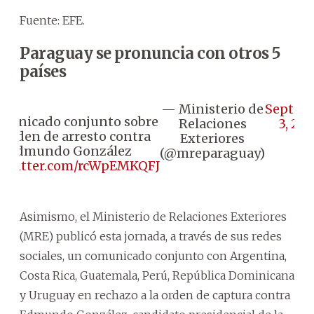
Fuente: EFE.
Paraguay se pronuncia con otros 5
países
— Ministerio de
Septem
municado conjunto sobre
Relaciones
3, 20
a orden de arresto contra
Exteriores
Edmundo González
(@mreparaguay)
c.twitter.com/rcWpEMKQFJ
Asimismo, el Ministerio de Relaciones Exteriores
(MRE) publicó esta jornada, a través de sus redes
sociales, un comunicado conjunto con Argentina,
Costa Rica, Guatemala, Perú, República Dominicana
y Uruguay en rechazo a la orden de captura contra