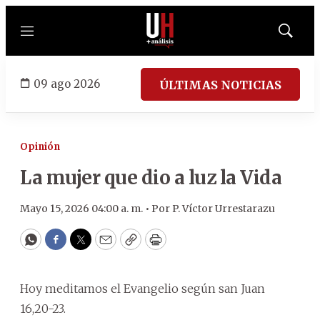
Menú
Mostrar
búsqued
09 ago 2026
ÚLTIMAS NOTICIAS
Opinión
La mujer que dio a luz la Vida
Mayo 15, 2026 04:00 a. m. •
Por
P. Víctor Urrestarazu
WhatsApp
Facebook
Twitter
Email
Copy
Print
Hoy meditamos el Evangelio según san Juan
16,20-23.