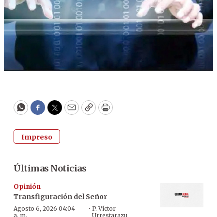
WhatsApp
Facebook
Twitter
Email
Copy
Print
Impreso
Últimas Noticias
Opinión
Transfiguración del Señor
·
Agosto 6, 2026 04:04
P. Víctor
a. m.
Urrestarazu