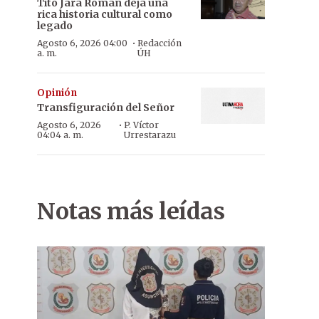
Tito Jara Román deja una
rica historia cultural como
legado
·
Agosto 6, 2026 04:00
Redacción
a. m.
ÚH
Opinión
Transfiguración del Señor
·
Agosto 6, 2026
P. Víctor
04:04 a. m.
Urrestarazu
Notas más leídas