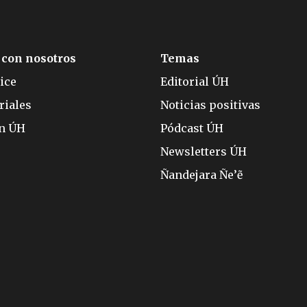
 con nosotros
Temas
ice
Editorial ÚH
riales
Noticias positivas
ón ÚH
Pódcast ÚH
Newsletters ÚH
Ñandejara Ñe’ẽ