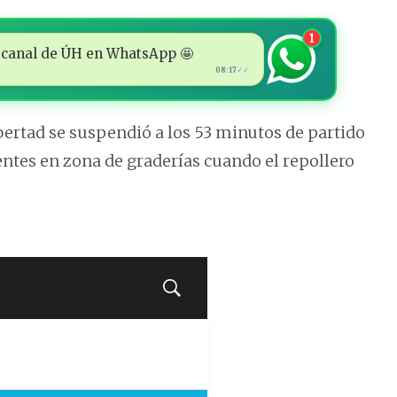
1
 al canal de ÚH en WhatsApp 🤩
08:17
✓✓
ibertad se suspendió a los 53 minutos de partido
ientes en zona de graderías cuando el repollero