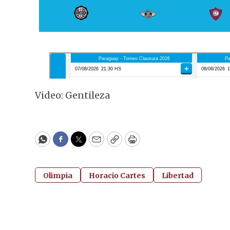
Video: Gentileza
WhatsApp
Facebook
Twitter
Email
Copy
Print
Olimpia
Horacio Cartes
Libertad