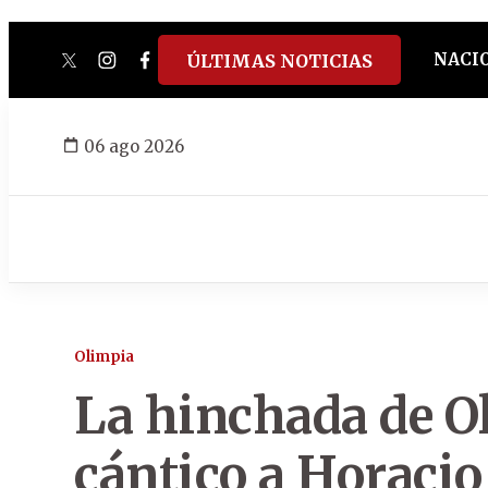
NACI
ÚLTIMAS NOTICIAS
twitter
instagram
facebook
tiktok
youtube
spotify
06 ago 2026
Olimpia
La hinchada de Ol
cántico a Horacio