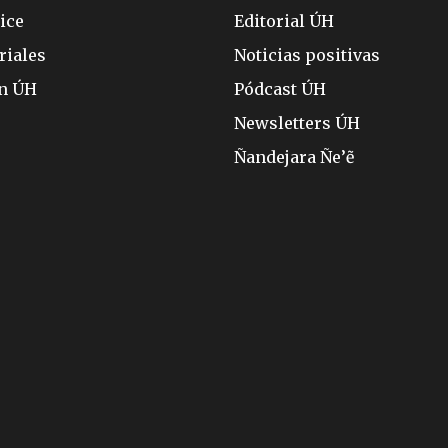
ice
Editorial ÚH
riales
Noticias positivas
ón ÚH
Pódcast ÚH
Newsletters ÚH
Ñandejara Ñe’ẽ