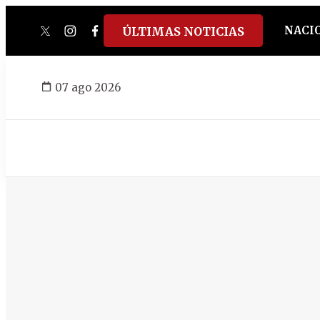
NACI
ÚLTIMAS NOTICIAS
twitter
instagram
facebook
tiktok
youtube
spotify
07 ago 2026