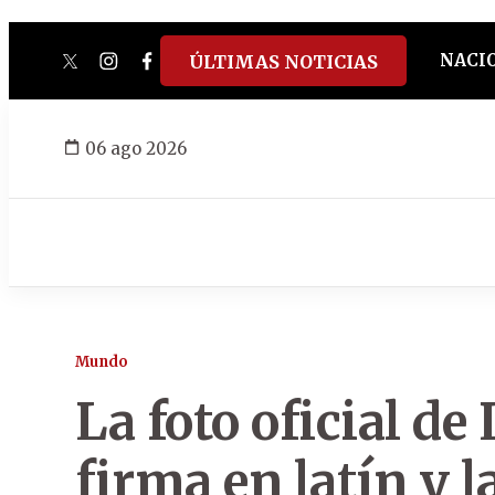
NACI
ÚLTIMAS NOTICIAS
twitter
instagram
facebook
tiktok
youtube
spotify
06 ago 2026
Mundo
La foto oficial de
firma en latín y l