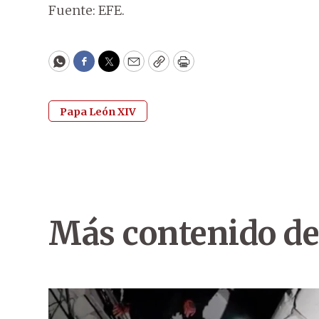
Fuente: EFE.
WhatsApp
Facebook
Twitter
Email
Copy
Print
Papa León XIV
Más contenido de