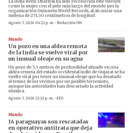
La india Renu Dhariyal ha sido reconocida este viernes
como la mujer con el pelo más largo del mundo por la
organización Guinness World Records, al alcanzar una
melena de 271,50 centímetros de longitud.
·
Agosto 7, 2026 04:22 p. m.
Redacción ÚH
Mundo
Un pozo en una aldea remota
de la India se vuelve viral por
un inusual oleaje en su agua
Un pozo de 5,5 metros de profundidad situado en una
aldea remota del estado occidental indio de Gujarat se ha
vuelto viral por tener un inusual oleaje que ha desatado
el temor de los vecinos por un posible terremoto,
aunque las autoridades han descartado la actividad
sísmica.
·
Agosto 7, 2026 12:22 p. m.
EFE
Mundo
14 paraguayas son rescatadas
en operativo antitrata que deja