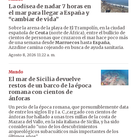
La odisea de nadar 7 horas en
el mar para llegar a España y
“cambiar de vida”
Sobre la arena de la playa de El Trampolín, en la ciudad
española de
Ceuta
(norte de África), entre el bullicio de
cientos de personas que cruzaron el mar hace poco más
de una semana desde
Marruecos
hasta
España
,
Azzdine camina cojeando en busca de ayuda sanitaria.
Agosto 8, 2026 11:22 a. m.
Mundo
El mar de Sicilia devuelve
restos de un barco de la época
romana con cientos de
ánforas
Un pecio de la época romana, que presumiblemente data
de entre los siglos II y I a. C.,cargado con cientos de
ánforas fue hallado a unas tres millas de la costa de
Mazara del Vallo, en la isla italiana de Sicilia, y ha sido
considerado “uno de los descubrimientos
arqueológicos subacuáticos más importantes de los
últimos años”.