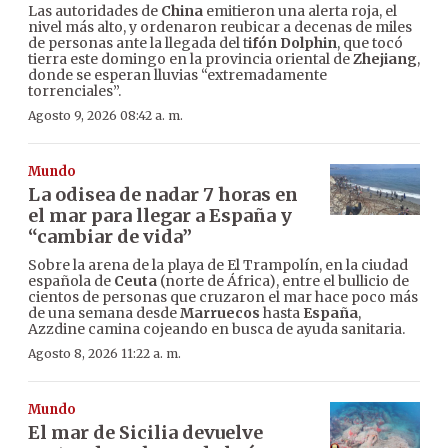
Las autoridades de
China
emitieron una alerta roja, el
nivel más alto, y ordenaron reubicar a decenas de miles
de personas ante la llegada del t
ifón Dolphin
, que tocó
tierra este domingo en la provincia oriental de
Zhejiang
,
donde se esperan lluvias “extremadamente
torrenciales”.
Agosto 9, 2026 08:42 a. m.
Mundo
La odisea de nadar 7 horas en
el mar para llegar a España y
“cambiar de vida”
Sobre la arena de la playa de El Trampolín, en la ciudad
española de
Ceuta
(norte de África), entre el bullicio de
cientos de personas que cruzaron el mar hace poco más
de una semana desde
Marruecos
hasta
España
,
Azzdine camina cojeando en busca de ayuda sanitaria.
Agosto 8, 2026 11:22 a. m.
Mundo
El mar de Sicilia devuelve