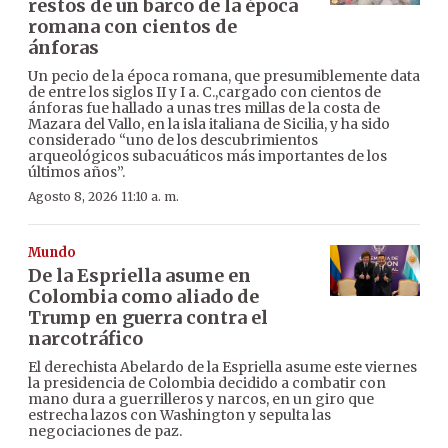
restos de un barco de la época
romana con cientos de
ánforas
Un pecio de la época romana, que presumiblemente data
de entre los siglos II y I a. C.,cargado con cientos de
ánforas fue hallado a unas tres millas de la costa de
Mazara del Vallo, en la isla italiana de Sicilia, y ha sido
considerado “uno de los descubrimientos
arqueológicos subacuáticos más importantes de los
últimos años”.
Agosto 8, 2026 11:10 a. m.
Mundo
De la Espriella asume en
Colombia como aliado de
Trump en guerra contra el
narcotráfico
El derechista Abelardo de la Espriella asume este viernes
la presidencia de Colombia decidido a combatir con
mano dura a guerrilleros y narcos, en un giro que
estrecha lazos con Washington y sepulta las
negociaciones de paz.