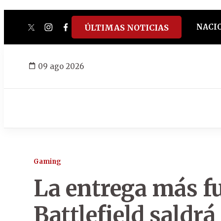
NACI
ÚLTIMAS NOTICIAS
twitter
instagram
facebook
tiktok
youtube
spotify
09 ago 2026
Gaming
La entrega más fu
Battlefield saldrá