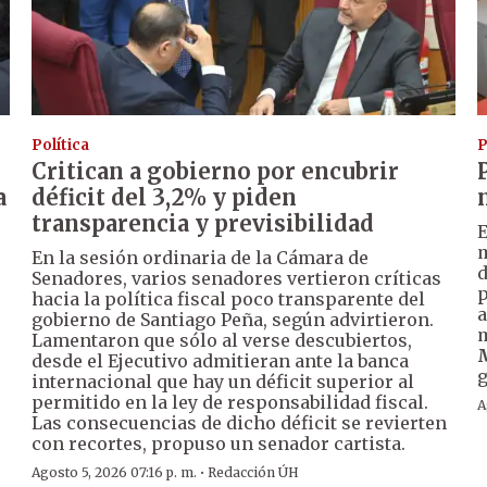
Política
P
Critican a gobierno por encubrir
a
déficit del 3,2% y piden
transparencia y previsibilidad
m
En la sesión ordinaria de la Cámara de
Senadores, varios senadores vertieron críticas
p
hacia la política fiscal poco transparente del
a
gobierno de Santiago Peña, según advirtieron.
m
Lamentaron que sólo al verse descubiertos,
M
desde el Ejecutivo admitieran ante la banca
g
internacional que hay un déficit superior al
permitido en la ley de responsabilidad fiscal.
A
Las consecuencias de dicho déficit se revierten
con recortes, propuso un senador cartista.
·
Agosto 5, 2026 07:16 p. m.
Redacción ÚH