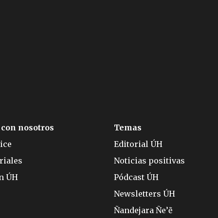
 con nosotros
Temas
ice
Editorial ÚH
riales
Noticias positivas
ón ÚH
Pódcast ÚH
Newsletters ÚH
Ñandejara Ñe’ẽ