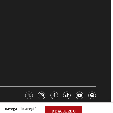
twitter
instagram
facebook
tiktok
youtube
spotify
nuar navegando, aceptás
DE ACUERDO