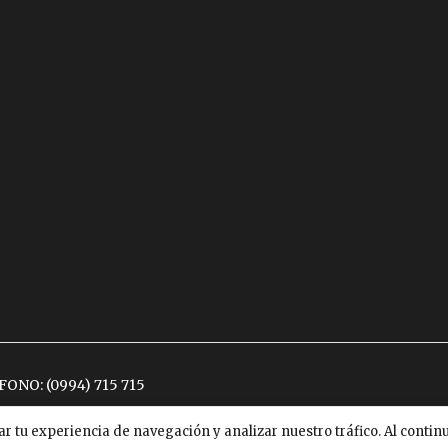
ÉFONO:
(0994) 715 715
ar tu experiencia de navegación y analizar nuestro tráfico. Al conti