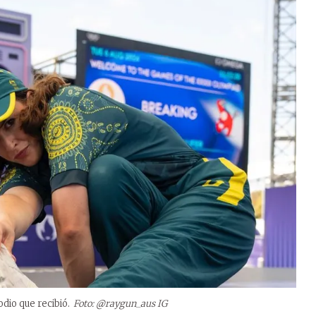
odio que recibió.
Foto: @raygun_aus IG