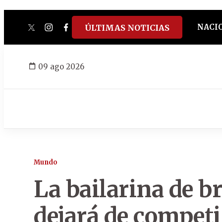
NACI
ÚLTIMAS NOTICIAS
twitter
instagram
facebook
tiktok
youtube
spotify
09 ago 2026
Mundo
La bailarina de 
dejará de competir