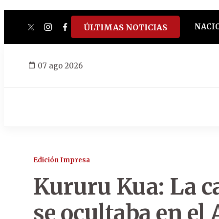
NACI
ÚLTIMAS NOTICIAS
twitter
instagram
facebook
tiktok
youtube
spotify
07 ago 2026
Edición Impresa
Kururu Kua: La c
se ocultaba en e