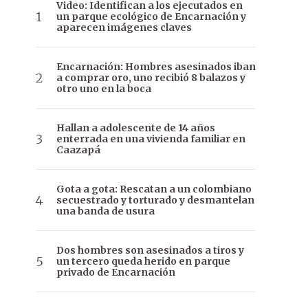
Video: Identifican a los ejecutados en
un parque ecológico de Encarnación y
aparecen imágenes claves
Encarnación: Hombres asesinados iban
a comprar oro, uno recibió 8 balazos y
otro uno en la boca
Hallan a adolescente de 14 años
enterrada en una vivienda familiar en
Caazapá
Gota a gota: Rescatan a un colombiano
secuestrado y torturado y desmantelan
una banda de usura
Dos hombres son asesinados a tiros y
un tercero queda herido en parque
privado de Encarnación