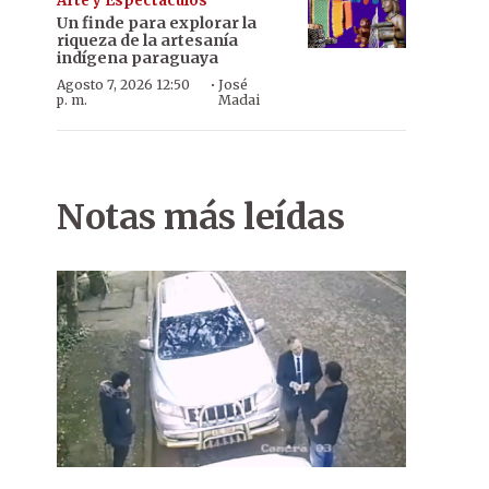
Arte y Espectáculos
Un finde para explorar la
riqueza de la artesanía
indígena paraguaya
·
Agosto 7, 2026 12:50
José
p. m.
Madai
Notas más leídas