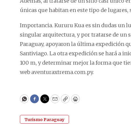
Además, al tratarse de un sitio casi único 
únicas que habitan en este tipo de lugares,
Importancia. Kururu Kua es sin dudas un lug
singular arquitectura, y por tratarse de un 
Paraguay, apoyaron la última expedición qu
Santiviago. La otra expedición se hará a inic
100 m, y determinar mejor la forma que tien
web aventuraxtrema.com.py.
WhatsApp
Facebook
Twitter
Email
Copy
Print
Turismo Paraguay