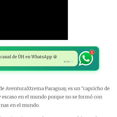
1
 al canal de ÚH en WhatsApp 🤩
16:16
✓✓
r de AventuraXtrema Paraguay, es un “capricho de
y escaso en el mundo porque no se formó con
ernas en el mundo.