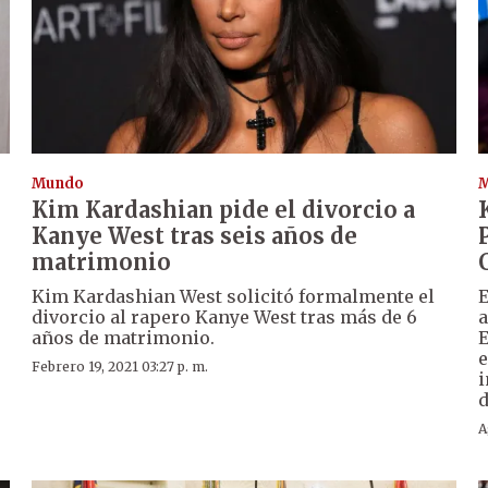
Mundo
Kim Kardashian pide el divorcio a
Kanye West tras seis años de
matrimonio
Kim Kardashian West solicitó formalmente el
E
divorcio al rapero Kanye West tras más de 6
a
años de matrimonio.
E
e
Febrero 19, 2021 03:27 p. m.
i
d
A