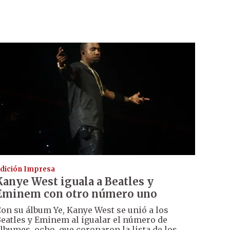
dición Impresa
Kanye West iguala a Beatles y
Eminem con otro número uno
on su álbum Ye, Kanye West se unió a los
eatles y Eminem al igualar el número de
lbumes, ocho, que coronaron la lista de los