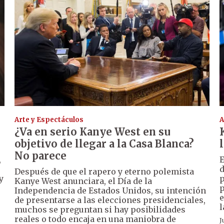
Arte y Espectáculos
A
¿Va en serio Kanye West en su
objetivo de llegar a la Casa Blanca?
No parece
,
E
d
Después de que el rapero y eterno polemista
y
p
Kanye West anunciara, el Día de la
p
Independencia de Estados Unidos, su intención
e
de presentarse a las elecciones presidenciales,
l
muchos se preguntan si hay posibilidades
reales o todo encaja en una maniobra de
J