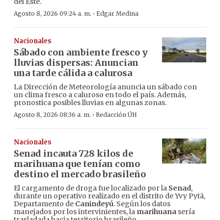
del Este.
·
Agosto 8, 2026 09:24 a. m.
Edgar Medina
Nacionales
Sábado con ambiente fresco y
lluvias dispersas: Anuncian
una tarde cálida a calurosa
La Dirección de Meteorología anuncia un sábado con
un clima fresco a caluroso en todo el país. Además,
pronostica posibles lluvias en algunas zonas.
·
Agosto 8, 2026 08:36 a. m.
Redacción ÚH
Nacionales
Senad incauta 728 kilos de
marihuana que tenían como
destino el mercado brasileño
El cargamento de droga fue localizado por la
Senad
,
durante un operativo realizado en el distrito de Yvy Pytã,
Departamento de
Canindeyú
. Según los datos
manejados por los intervinientes, la
marihuana
sería
trasladada hacia territorio brasileño.