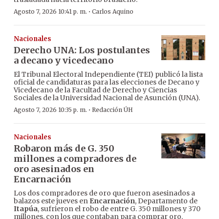
·
Agosto 7, 2026 10:41 p. m.
Carlos Aquino
Nacionales
Derecho UNA: Los postulantes
a decano y vicedecano
El Tribunal Electoral Independiente (TEI) publicó la lista
oficial de candidaturas para las elecciones de Decano y
Vicedecano de la Facultad de Derecho y Ciencias
Sociales de la Universidad Nacional de Asunción (UNA).
·
Agosto 7, 2026 10:35 p. m.
Redacción ÚH
Nacionales
Robaron más de G. 350
millones a compradores de
oro asesinados en
Encarnación
Los dos compradores de oro que fueron asesinados a
balazos este jueves en
Encarnación
, Departamento de
Itapúa
, sufrieron el robo de entre G. 350 millones y 370
millones, con los que contaban para comprar oro.