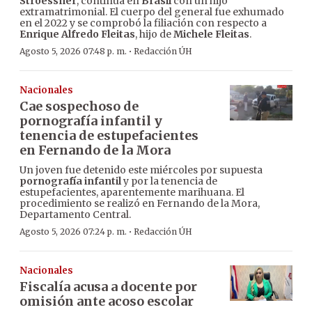
Stroessner
, continúa en
Brasil
con un hijo
extramatrimonial. El cuerpo del general fue exhumado
en el 2022 y se comprobó la filiación con respecto a
Enrique Alfredo Fleitas
, hijo de
Michele Fleitas
.
·
Agosto 5, 2026 07:48 p. m.
Redacción ÚH
Nacionales
Cae sospechoso de
pornografía infantil y
tenencia de estupefacientes
en Fernando de la Mora
Un joven fue detenido este miércoles por supuesta
pornografía infantil
y por la tenencia de
estupefacientes, aparentemente marihuana. El
procedimiento se realizó en Fernando de la Mora,
Departamento Central.
·
Agosto 5, 2026 07:24 p. m.
Redacción ÚH
Nacionales
Fiscalía acusa a docente por
omisión ante acoso escolar