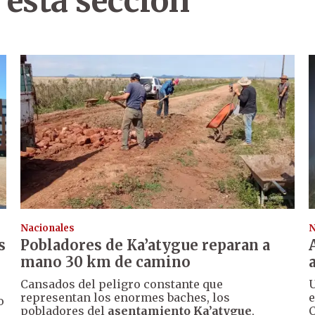
 esta sección
Nacionales
N
s
Pobladores de Ka’atygue reparan a
mano 30 km de camino
Cansados del peligro constante que
U
representan los enormes baches, los
e
o
pobladores del
asentamiento Ka’atygue
,
C