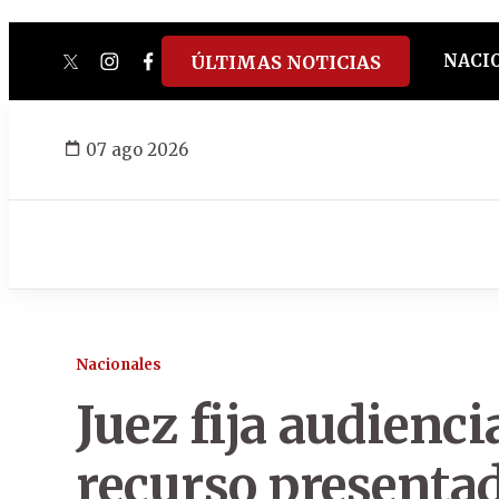
NACI
ÚLTIMAS NOTICIAS
twitter
instagram
facebook
tiktok
youtube
spotify
07 ago 2026
Nacionales
Juez fija audienci
recurso presenta