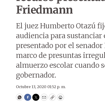
Friedmann
El juez Humberto Otazú fijó
audiencia para sustanciar 
presentado por el senador
marco de presuntas irregul
almuerzo escolar cuando
gobernador.
Octubre 13, 2020 01:52 p. m.
WhatsApp
Facebook
Twitter
Email
Copy
Print