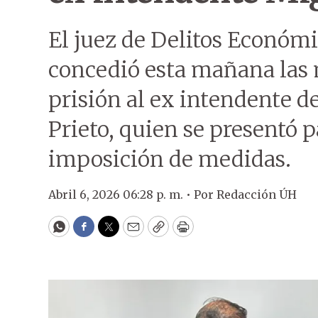
El juez de Delitos Económ
concedió esta mañana las m
prisión al ex intendente d
Prieto, quien se presentó p
imposición de medidas.
Abril 6, 2026 06:28 p. m. •
Por
Redacción ÚH
WhatsApp
Facebook
Twitter
Email
Copy
Print