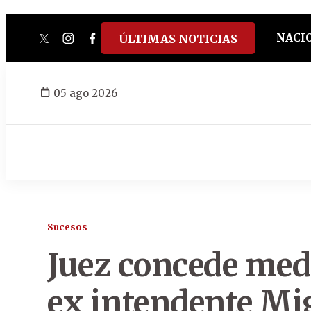
NACI
ÚLTIMAS NOTICIAS
twitter
instagram
facebook
tiktok
youtube
spotify
05 ago 2026
Sucesos
Juez concede medi
ex intendente Mig