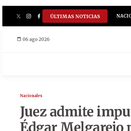
NACI
ÚLTIMAS NOTICIAS
twitter
instagram
facebook
tiktok
youtube
spotify
06 ago 2026
Nacionales
Juez admite impu
Édgar Melgarejo 