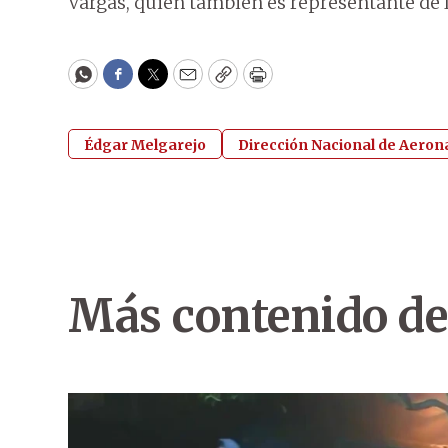
Vargas, quien también es representante de l
WhatsApp
Facebook
Twitter
Email
Copy
Print
Édgar Melgarejo
Dirección Nacional de Aeroná
Más contenido de