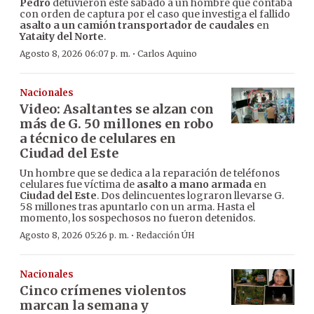
Pedro
detuvieron este sábado a un hombre que contaba
con orden de captura por el caso que investiga el fallido
asalto a un camión transportador de caudales
en
Yataity del Norte
.
·
Agosto 8, 2026 06:07 p. m.
Carlos Aquino
Nacionales
Video: Asaltantes se alzan con
más de G. 50 millones en robo
a técnico de celulares en
Ciudad del Este
Un hombre que se dedica a la reparación de teléfonos
celulares fue víctima de
asalto a mano armada
en
Ciudad del Este
. Dos delincuentes lograron llevarse G.
58 millones tras apuntarlo con un arma. Hasta el
momento, los sospechosos no fueron detenidos.
·
Agosto 8, 2026 05:26 p. m.
Redacción ÚH
Nacionales
Cinco crímenes violentos
marcan la semana y