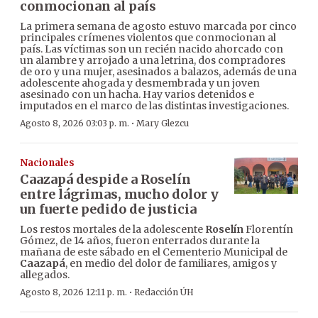
conmocionan al país
La primera semana de agosto estuvo marcada por cinco
principales crímenes violentos que conmocionan al
país. Las víctimas son un recién nacido ahorcado con
un alambre y arrojado a una letrina, dos compradores
de oro y una mujer, asesinados a balazos, además de una
adolescente ahogada y desmembrada y un joven
asesinado con un hacha. Hay varios detenidos e
imputados en el marco de las distintas investigaciones.
·
Agosto 8, 2026 03:03 p. m.
Mary Glezcu
Nacionales
Caazapá despide a Roselín
entre lágrimas, mucho dolor y
un fuerte pedido de justicia
Los restos mortales de la adolescente
Roselín
Florentín
Gómez, de 14 años, fueron enterrados durante la
mañana de este sábado en el Cementerio Municipal de
Caazapá
, en medio del dolor de familiares, amigos y
allegados.
·
Agosto 8, 2026 12:11 p. m.
Redacción ÚH