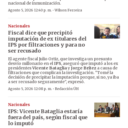
nacional de inmunización.
·
Agosto 5, 2026 12:40 p. m.
Wilson Ferreira
Nacionales
Fiscal dice que precipitó
imputación de ex titulares del
IPS por filtraciones y para no
ser recusado
El agente fiscal Julio Ortiz, que investiga un presunto
desvío millonario en el
IPS
, aseguró que imputó a los ex
presidentes
Vicente Bataglia
y
Jorge Brítez
a causa de
filtraciones que complican la investigación. “Tomé la
decisión de precipitar la imputación porque, si no, ya iba
a ser recusado seguramente”, expresó.
·
Agosto 5, 2026 12:08 p. m.
Redacción ÚH
Nacionales
IPS: Vicente Bataglia estaría
fuera del país, según fiscal que
lo imputó