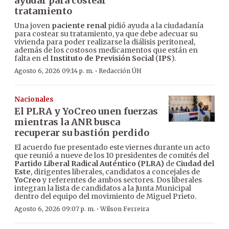
ayudar para costear
tratamiento
Una joven
paciente renal
pidió ayuda a la ciudadanía
para costear su tratamiento, ya que debe adecuar su
vivienda para poder realizarse la diálisis peritoneal,
además de los costosos medicamentos que están en
falta en el
Instituto de Previsión Social
(
IPS
).
·
Agosto 6, 2026 09:14 p. m.
Redacción ÚH
Nacionales
El PLRA y YoCreo unen fuerzas
mientras la ANR busca
recuperar su bastión perdido
El acuerdo fue presentado este viernes durante un acto
que reunió a nueve de los 10 presidentes de comités del
Partido Liberal Radical Auténtico (PLRA)
de
Ciudad del
Este
, dirigentes liberales, candidatos a concejales de
YoCreo
y referentes de ambos sectores. Dos liberales
integran la lista de candidatos a la Junta Municipal
dentro del equipo del movimiento de Miguel Prieto.
·
Agosto 6, 2026 09:07 p. m.
Wilson Ferreira