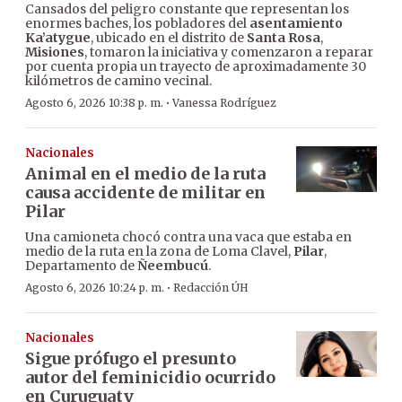
Cansados del peligro constante que representan los
enormes baches, los pobladores del
asentamiento
Ka’atygue
, ubicado en el distrito de
Santa Rosa
,
Misiones
, tomaron la iniciativa y comenzaron a reparar
por cuenta propia un trayecto de aproximadamente 30
kilómetros de camino vecinal.
·
Agosto 6, 2026 10:38 p. m.
Vanessa Rodríguez
Nacionales
Animal en el medio de la ruta
causa accidente de militar en
Pilar
Una camioneta chocó contra una vaca que estaba en
medio de la ruta en la zona de Loma Clavel,
Pilar
,
Departamento de
Ñeembucú
.
·
Agosto 6, 2026 10:24 p. m.
Redacción ÚH
Nacionales
Sigue prófugo el presunto
autor del feminicidio ocurrido
en Curuguaty