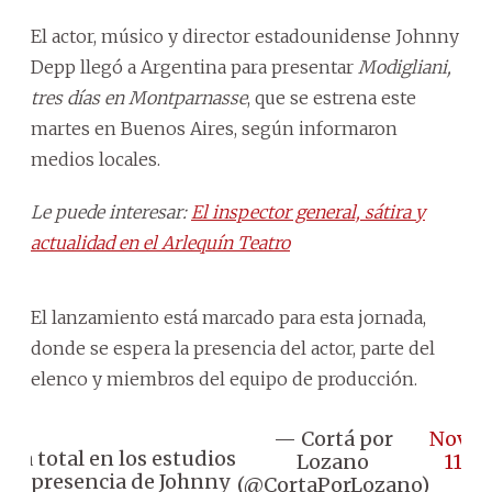
El actor, músico y director estadounidense Johnny
Depp llegó a Argentina para presentar
Modigliani,
tres días en Montparnasse
, que se estrena este
martes en Buenos Aires, según informaron
medios locales.
Le puede interesar:
El inspector general, sátira y
actualidad en el Arlequín Teatro
El lanzamiento está marcado para esta jornada,
donde se espera la presencia del actor, parte del
elenco y miembros del equipo de producción.
— Cortá por
Nove
ria total en los estudios
Lozano
11, 2
 la presencia de Johnny
(@CortaPorLozano)