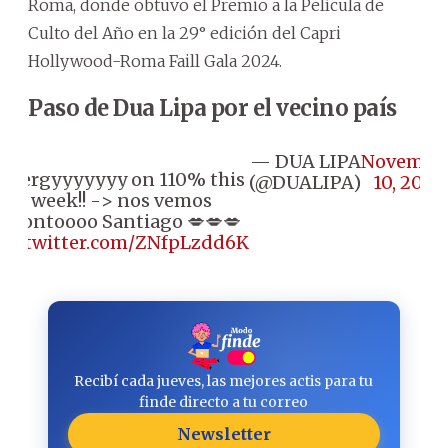
Roma, donde obtuvo el Premio a la Película de
Culto del Año en la 29° edición del Capri
Hollywood-Roma Faill Gala 2024.
Paso de Dua Lipa por el vecino país
— DUA LIPA
Novembe
energyyyyyyy on 110% this
(@DUALIPA)
10, 2025
week!! -> nos vemos
prontoooo Santiago 💋💋💋
pic.twitter.com/ZNfpLzdd6K
Recibí cada jueves, las mejores actis para tu
finde directo a tu correo
Newsletter