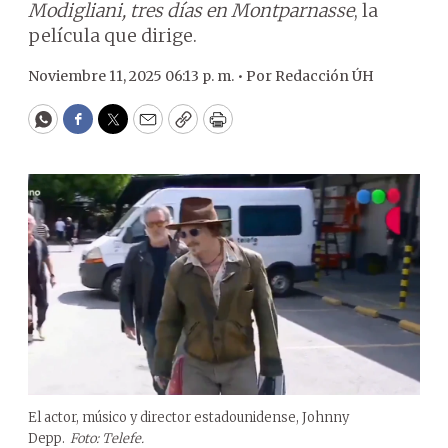
Modigliani, tres días en Montparnasse
, la
película que dirige.
Noviembre 11, 2025 06:13 p. m. •
Por
Redacción ÚH
WhatsApp
Facebook
Twitter
Email
Copy
Print
El actor, músico y director estadounidense, Johnny
Depp.
Foto: Telefe.