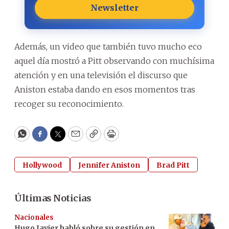
Newsletter
Además, un video que también tuvo mucho eco
aquel día mostró a Pitt observando con muchísima
atención y en una televisión el discurso que
Aniston estaba dando en esos momentos tras
recoger su reconocimiento.
WhatsApp
Facebook
Twitter
Email
Copy
Print
Hollywood
Jennifer Aniston
Brad Pitt
Últimas Noticias
Nacionales
Hugo Javier habló sobre su gestión en