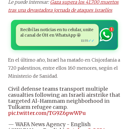
Le puede interesar:
Gaza supera los 41.700 muertos
tras una devastadora jornada de ataques israelíes
Recibí las noticias en tu celular, unite
1
al canal de ÚH en WhatsApp 🤩
✓✓
11:55
En el último año, Israel ha matado en Cisjordania a
720 palestinos, entre ellos 160 menores, según el
Ministerio de Sanidad.
Civil defense teams transport multiple
casualties following an Israeli airstrike that
targeted Al-Hammam neighborhood in
Tulkarm refugee camp.
pic.twitter.com/TG9Z6pwWPu
— WAFA News Agency - English