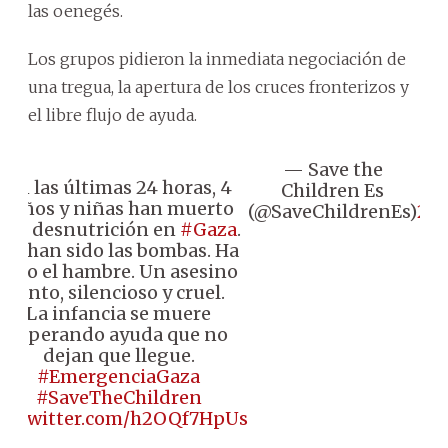
las oenegés.
Los grupos pidieron la inmediata negociación de
una tregua, la apertura de los cruces fronterizos y
el libre flujo de ayuda.
— Save the
Jul
En las últimas 24 horas, 4
Children Es
23
niños y niñas han muerto
(@SaveChildrenEs)
20
por desnutrición en
#Gaza
.
No han sido las bombas. Ha
sido el hambre. Un asesino
lento, silencioso y cruel.
La infancia se muere
esperando ayuda que no
dejan que llegue.
#EmergenciaGaza
#SaveTheChildren
ic.twitter.com/h2OQf7HpUs