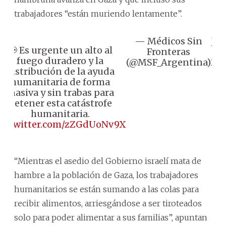
trabajadores “están muriendo lentamente”.
— Médicos Sin
Ju
📢 Es urgente un alto al
Fronteras
10
fuego duradero y la
(@MSF_Argentina)
20
distribución de la ayuda
humanitaria de forma
masiva y sin trabas para
detener esta catástrofe
humanitaria.
ic.twitter.com/zZGdUoNv9X
“Mientras el asedio del Gobierno israelí mata de
hambre a la población de Gaza, los trabajadores
humanitarios se están sumando a las colas para
recibir alimentos, arriesgándose a ser tiroteados
solo para poder alimentar a sus familias”, apuntan