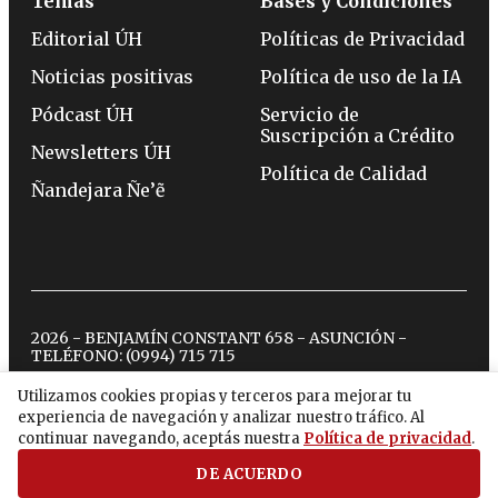
Temas
Bases y Condiciones
Editorial ÚH
Políticas de Privacidad
Noticias positivas
Política de uso de la IA
Pódcast ÚH
Servicio de
Suscripción a Crédito
Newsletters ÚH
Política de Calidad
Ñandejara Ñe’ẽ
2026 - BENJAMÍN CONSTANT 658 - ASUNCIÓN -
TELÉFONO:
(0994) 715 715
Utilizamos cookies propias y terceros para mejorar tu
experiencia de navegación y analizar nuestro tráfico. Al
twitter
instagram
facebook
tiktok
youtube
spotify
continuar navegando, aceptás nuestra
Política de privacidad
.
DE ACUERDO