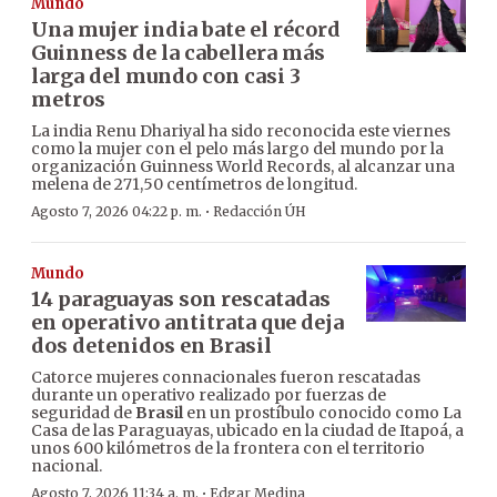
Mundo
Una mujer india bate el récord
Guinness de la cabellera más
larga del mundo con casi 3
metros
La india Renu Dhariyal ha sido reconocida este viernes
como la mujer con el pelo más largo del mundo por la
organización Guinness World Records, al alcanzar una
melena de 271,50 centímetros de longitud.
·
Agosto 7, 2026 04:22 p. m.
Redacción ÚH
Mundo
14 paraguayas son rescatadas
en operativo antitrata que deja
dos detenidos en Brasil
Catorce mujeres connacionales fueron rescatadas
durante un operativo realizado por fuerzas de
seguridad de
Brasil
en un prostíbulo conocido como La
Casa de las Paraguayas, ubicado en la ciudad de Itapoá, a
unos 600 kilómetros de la frontera con el territorio
nacional.
·
Agosto 7, 2026 11:34 a. m.
Edgar Medina