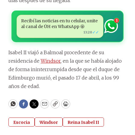
días después de su llegada.
Recibí las noticias en tu celular, unite
1
al canal de ÚH en WhatsApp 🤩
✓✓
13:20
Isabel II viajó a Balmoal procedente de su
residencia de
Windsor
, en la que se había alojado
de forma ininterrumpida desde que el duque de
Edimburgo murió, el pasado 17 de abril, a los 99
años de edad.
WhatsApp
Facebook
Twitter
Email
Copy
Print
Escocia
Windsor
Reina Isabel II