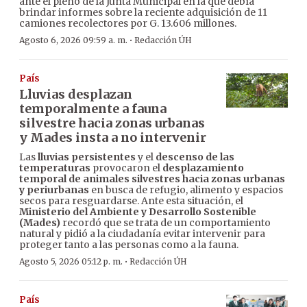
ante el pleno de la Junta Municipal en la que debía
brindar informes sobre la reciente adquisición de 11
camiones recolectores por G. 13.606 millones.
·
Agosto 6, 2026 09:59 a. m.
Redacción ÚH
País
Lluvias desplazan
temporalmente a fauna
silvestre hacia zonas urbanas
y Mades insta a no intervenir
Las
lluvias persistentes
y el
descenso de las
temperaturas
provocaron el
desplazamiento
temporal de animales silvestres hacia zonas urbanas
y periurbanas
en busca de refugio, alimento y espacios
secos para resguardarse. Ante esta situación, el
Ministerio del Ambiente y Desarrollo Sostenible
(Mades)
recordó que se trata de un comportamiento
natural y pidió a la ciudadanía evitar intervenir para
proteger tanto a las personas como a la fauna.
·
Agosto 5, 2026 05:12 p. m.
Redacción ÚH
País