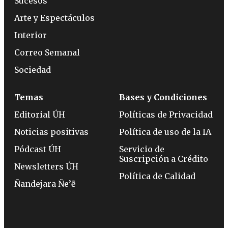
Sucesos
Arte y Espectáculos
Interior
Correo Semanal
Sociedad
Temas
Bases y Condiciones
Editorial ÚH
Políticas de Privacidad
Noticias positivas
Política de uso de la IA
Pódcast ÚH
Servicio de
Suscripción a Crédito
Newsletters ÚH
Política de Calidad
Ñandejara Ñe’ẽ