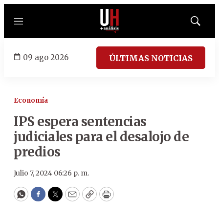
Menú
Mostrar
búsqued
09 ago 2026
ÚLTIMAS NOTICIAS
Economía
IPS espera sentencias
judiciales para el desalojo de
predios
Julio 7, 2024 06:26 p. m.
WhatsApp
Facebook
Twitter
Email
Copy
Print