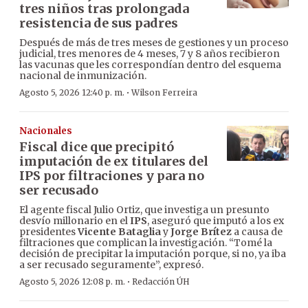
tres niños tras prolongada
resistencia de sus padres
Después de más de tres meses de gestiones y un proceso
judicial, tres menores de 4 meses, 7 y 8 años recibieron
las vacunas que les correspondían dentro del esquema
nacional de inmunización.
·
Agosto 5, 2026 12:40 p. m.
Wilson Ferreira
Nacionales
Fiscal dice que precipitó
imputación de ex titulares del
IPS por filtraciones y para no
ser recusado
El agente fiscal Julio Ortiz, que investiga un presunto
desvío millonario en el
IPS
, aseguró que imputó a los ex
presidentes
Vicente Bataglia
y
Jorge Brítez
a causa de
filtraciones que complican la investigación. “Tomé la
decisión de precipitar la imputación porque, si no, ya iba
a ser recusado seguramente”, expresó.
·
Agosto 5, 2026 12:08 p. m.
Redacción ÚH